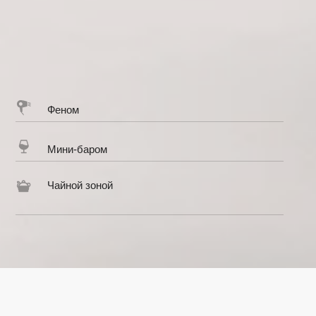
Чайной зоной
Посещени
Зал в 5 
Двуспальная кровать
Кондиционер