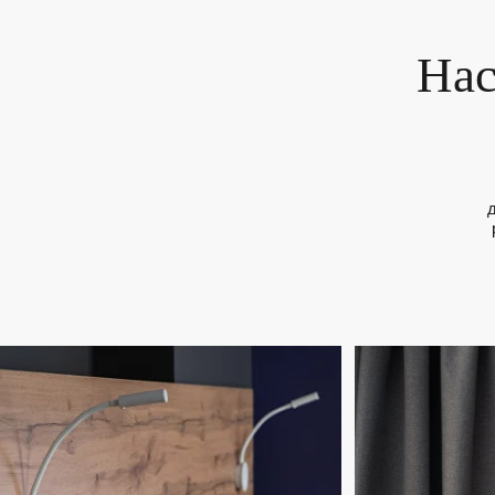
Отель
дизайн 
решения