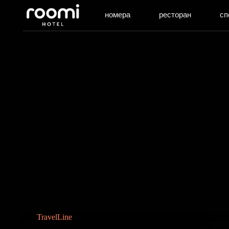
номера
ресторан
специаль
TravelLine