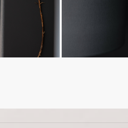
Феном
Свободн
Мини-баром
Кондици