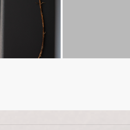
Феном
Свободн
Мини-баром
Кондици