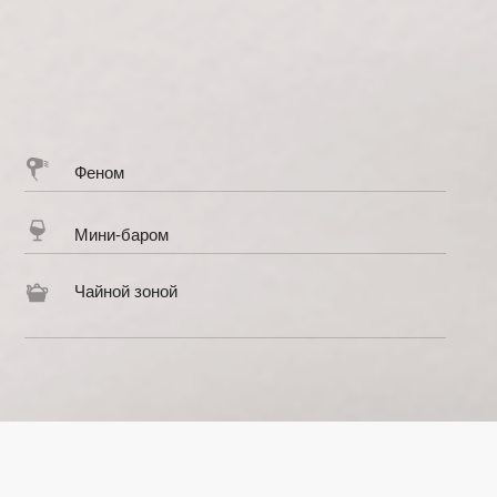
Чайной зоной
Посещени
Зал в 5 
Двуспальная кровать
Кондиционер