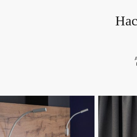
Отель
дизайн 
решения