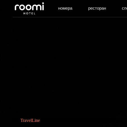
номера
ресторан
специаль
TravelLine